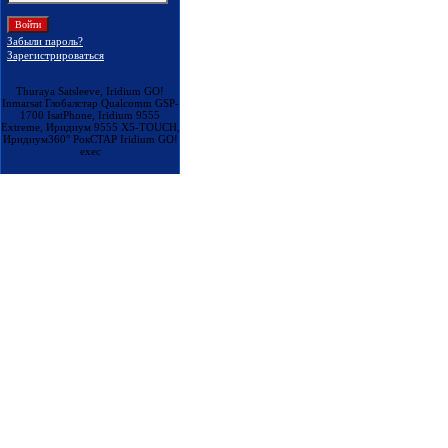
Забыли пароль?
Зарегистрироваться
Thuraya Satsleeve, Iridium GO!
Inmarsat Глобалстар Qualcomm GSP-
1700 IsatPhone, Iridium 9555
Extreme, Иридиум 9555 X5-TOUCH,
Иридиум360° РокСТАР Iridium GO!
exec