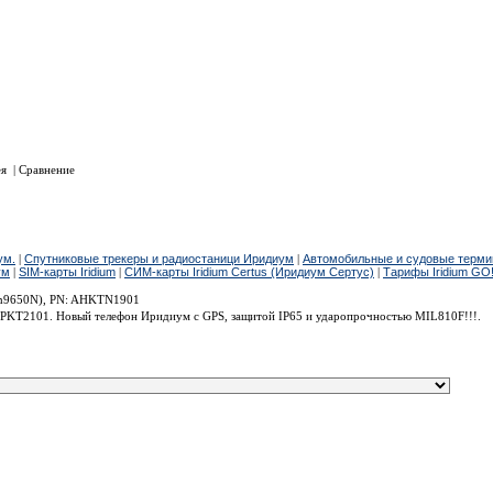
Многока
Билайн: WhatsApp/Vib
Мегафон: WhatsApp/
МТС: WhatsApp/Vib
Адрес:
111123, Москва, ул. Плеханова, 4А, БЦ "Юникон", 
Пешком: Из метро выход направо к Храму "Взыскание пог
На автомобиле: по навигатору 3-й Плехановский переулок . П
ея
|
Сравнение
ы и точка доступа Иридиум.
Иридиум 9555, PN: BPKTN1901
ум.
|
Спутниковые трекеры и радиостаници Иридиум
|
Автомобильные и судовые терм
ум
|
SIM-карты Iridium
|
СИМ-карты Iridium Certus (Иридиум Сертус)
|
Тарифы Iridium GO
ium9650N), PN: AHKTN1901
 CPKT2101. Новый телефон Иридиум с GPS, защитой IP65 и ударопрочностью MIL810F!!!.