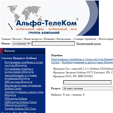
Главная
|
Каталог
|
Ваши вопросы
|
Новинки
|
Распродажа
|
Словарь терминов
|
Фотогалер
Поиск:
Расширенный поиск
Система Иридиум (Iridium)
Портативные телефон
Каталог
Перейти:
Система Иридиум (Iridium)
Портативные телефоны и точка доступа Ириди
Портативные телефоны и точка
Certus
|
Допоборудование и аксессуары Ириди
доступа Иридиум.
Спутниковые трекеры и
Иридиум Гоу с версией 2.3.1 (Iridium GO/Irid
радиостаници Иридиум
Иридиум Экстрим (Iridium 9575 Extreme). PN:
Автомобильные и судовые
Иридиум 9555, PN: BPKTN1901
терминалы Иридиум
SBD модемы Иридиум
Поиск:
Высокоскоростные терминалы
Iridium Certus
Раздел:
Допоборудование и аксессуары
Найдено:
5
тов., страниц:
1
Иридиум
SIM-карты Iridium
СИМ-карты Iridium Certus
(Иридиум Сертус)
Тарифы Iridium GO! Exec