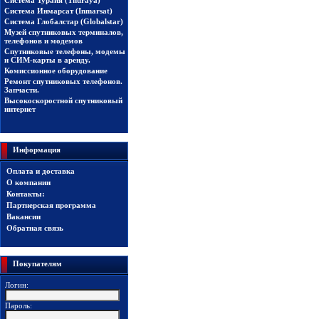
Система Турайя (Thuraya)
Система Инмарсат (Inmarsat)
Система Глобалстар (Globalstar)
Музей спутниковых терминалов,
телефонов и модемов
Спутниковые телефоны, модемы
и СИМ-карты в аренду.
Комиссионное оборудование
Ремонт спутниковых телефонов.
Запчасти.
Высокоскоростной спутниковый
интернет
Информация
Оплата и доставка
О компании
Контакты:
Партнерская программа
Вакансии
Обратная связь
Покупателям
Логин:
Пароль: