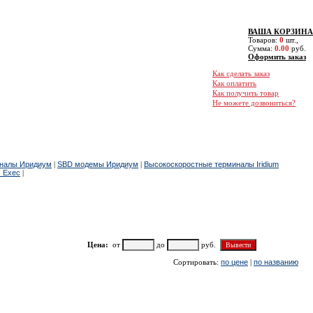
нальный офисный телефон:
+7(495) 660-6666
er/Skype/Telegram/Signal:
+7(963) 640-6666
Viber/Skype/Telegram/imo:
+7(926) 630-6666
ВАША КОРЗИНА
er/BySky/Telegram/Signal:
+7(916) 610-6666
Товаров:
0
шт.,
Сумма:
0.00
руб.
Email.:
4956606666@mail.ru
Оформить заказ
14-й этаж (МЦК или метро Шоссе Энтузиастов)
Пн. - Пт. 09:00-19:00
Как сделать заказ
ибших" и 6 минут вдоль Владимирского пруда.
Как оплатить
Как получить товар
озвоните за 30 минут, чтобы оформить пропуск
Не можете дозвониться?
иналы Иридиум
|
SBD модемы Иридиум
|
Высокоскоростные терминалы Iridium
! Exec
|
Цена:
от
до
руб.
Сортировать:
по цене
|
по названию