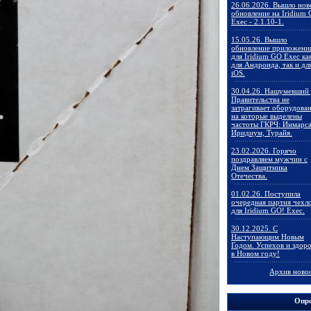
26.06.2026. Вышло нов
обновление на Iridium
Exec - 2.1.10-1.
15.05.26. Вышло
обновление приложени
для Iridium GO Exec ка
для Андроида, так и дл
iOS.
30.04.26. Нашумевший 
Правительства не
затрагивает оборудован
на которые выделены
частоты ГКРЧ: Инмарса
Иридиум, Турайя.
23.02.2026. Горячо
поздравляем мужчин с
Днем Защитника
Отечества.
01.02.26. Поступила
очередная партия чехл
для Iridium GO! Exec.
30.12.2025. C
Наступающим Новым
Годом. Успехов и здор
в Новом году!
Архив ново
Опр