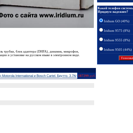
Какой телефон систем
Иридиум надежнее?
Iridium GO (40%)
Iridium 9575 (8%)
Iridium 9555 (8%)
Iridium 9505 (44%)
ль трубки, блок адаптера (DHFA), динамик, микрофон,
ации и установке на русском языке в электронном виде.
orola International и Bosch Cartel. Брутто. 3.7Кг
187299
руб.