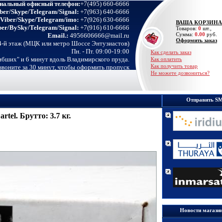
нальный офисный телефон:
+7(495) 660-6666
er/Skype/Telegram/Signal:
+7(963) 640-6666
Viber/Skype/Telegram/imo:
+7(926) 630-6666
ВАША КОРЗИНА
er/BySky/Telegram/Signal:
+7(916) 610-6666
Товаров:
0
шт.,
Сумма:
0.00
руб.
Email.:
4956606666@mail.ru
Оформить заказ
14-й этаж (МЦК или метро Шоссе Энтузиастов)
Пн. - Пт. 09:00-19:00
Как сделать заказ
ибших" и 6 минут вдоль Владимирского пруда.
Как оплатить
Как получить товар
озвоните за 30 минут, чтобы оформить пропуск
Не можете дозвониться?
Отправить S
tel. Брутто: 3.7 кг.
Новости магази