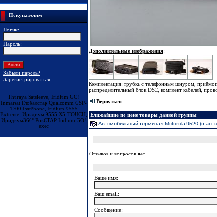
Покупателям
Логин:
Пароль:
Дополнительные изображения
:
Забыли пароль?
Зарегистрироваться
Комплектация: трубка с телефонным шнуром, приёмопе
распределительный блок DSC, комплект кабелей, прово
Thuraya Satsleeve, Iridium GO!
Вернуться
Inmarsat Глобалстар Qualcomm GSP-
1700 IsatPhone, Iridium 9555
Extreme, Иридиум 9555 X5-TOUCH,
Ближайшие по цене товары данной группы
Иридиум360° РокСТАР Iridium GO!
Автомобильный терминал Motorola 9520 (с антен
exec
Отзывов и вопросов нет.
Ваше имя:
Ваш еmail:
Сообщение: