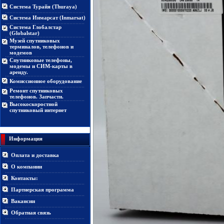
Система Турайя (Thuraya)
Система Инмарсат (Inmarsat)
Система Глобалстар
(Globalstar)
Музей спутниковых
терминалов, телефонов и
модемов
Спутниковые телефоны,
модемы и СИМ-карты в
аренду.
Комиссионное оборудование
Ремонт спутниковых
телефонов. Запчасти.
Высокоскоростной
спутниковый интернет
Информация
Оплата и доставка
О компании
Контакты:
Партнерская программа
Вакансии
Обратная связь