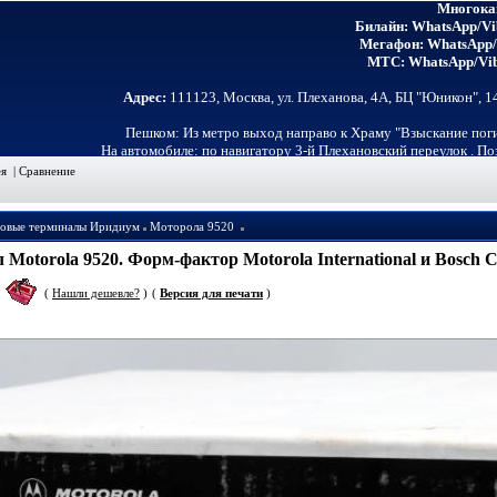
Многока
Билайн: WhatsApp/Vib
Мегафон: WhatsApp/
МТС: WhatsApp/Vib
Адрес:
111123, Москва, ул. Плеханова, 4А, БЦ "Юникон", 
Пешком: Из метро выход направо к Храму "Взыскание пог
На автомобиле: по навигатору 3-й Плехановский переулок . П
ея
|
Сравнение
довые терминалы Иридиум
Моторола 9520
torola 9520. Форм-фактор Motorola International и Bosch Car
.
(
Нашли дешевле?
)
(
Версия для печати
)