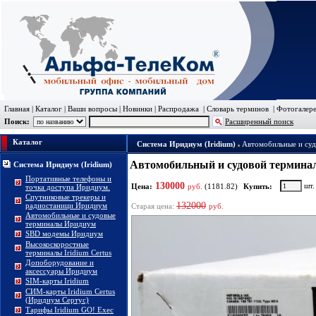
Главная
|
Каталог
|
Ваши вопросы
|
Новинки
|
Распродажа
|
Словарь терминов
|
Фотогалер
Поиск:
Расширенный поиск
Каталог
Система Иридиум (Iridium)
Автомобильные и су
Автомобильный и судовой терминал Mo
Система Иридиум (Iridium)
Портативные телефоны и
130000
шт
Цена:
руб.
(1181.82)
Купить:
точка доступа Иридиум.
Спутниковые трекеры и
132000
радиостаници Иридиум
Старая цена:
руб.
Автомобильные и судовые
терминалы Иридиум
SBD модемы Иридиум
Высокоскоростные
терминалы Iridium Certus
Допоборудование и
аксессуары Иридиум
SIM-карты Iridium
СИМ-карты Iridium Certus
(Иридиум Сертус)
Тарифы Iridium GO! Exec