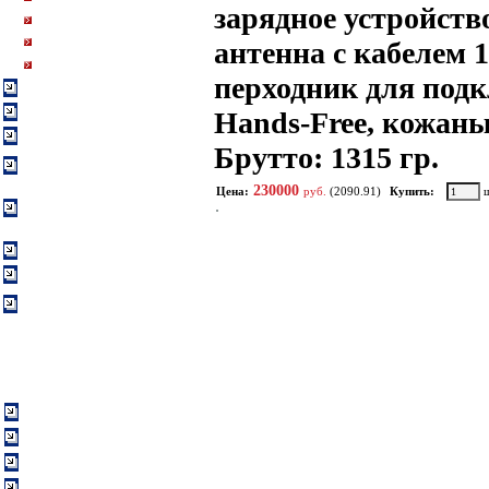
аксессуары Иридиум
зарядное устройств
SIM-карты Iridium
СИМ-карты Iridium Certus
антенна с кабелем 
(Иридиум Сертус)
Тарифы Iridium GO! Exec
перходник для подк
Система Турайя (Thuraya)
Система Инмарсат (Inmarsat)
Hands-Free, кожаны
Система Глобалстар
(Globalstar)
Брутто: 1315 гр.
Музей спутниковых
терминалов, телефонов и
модемов
230000
Цена:
руб.
(2090.91)
Купить:
ш
Спутниковые телефоны,
модемы и СИМ-карты в
аренду.
Комиссионное оборудование
Ремонт спутниковых
телефонов. Запчасти.
Высокоскоростной
спутниковый интернет
Информация
Оплата и доставка
О компании
Контакты:
Партнерская программа