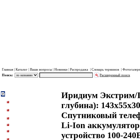
Хра
Пл
Главная
|
Каталог
|
Ваши вопросы
|
Новинки
|
Распродажа
|
Словарь терминов
|
Фотогалер
Поиск:
Расширенный поиск
Система Иридиум (Iridium)
Портативные телефоны
Каталог
Иридиум с GPS, защитой IP65 и ударопрочностью M
Иридиум Экстрим/I
Система Иридиум (Iridium)
Портативные телефоны и
глубина): 143х55х3
точка доступа Иридиум.
Спутниковые трекеры и
радиостаници Иридиум
Спутниковый телеф
Автомобильные и судовые
терминалы Иридиум
Li-Ion аккумулятор
SBD модемы Иридиум
Высокоскоростные
устройство 100-240
терминалы Iridium Certus
Допоборудование и