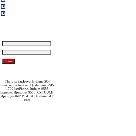
Вакансии
Обратная связь
Покупателям
Логин:
Пароль:
Забыли пароль?
Зарегистрироваться
Thuraya Satsleeve, Iridium GO!
Inmarsat Глобалстар Qualcomm GSP-
1700 IsatPhone, Iridium 9555
Extreme, Иридиум 9555 X5-TOUCH,
Иридиум360° РокСТАР Iridium GO!
exec