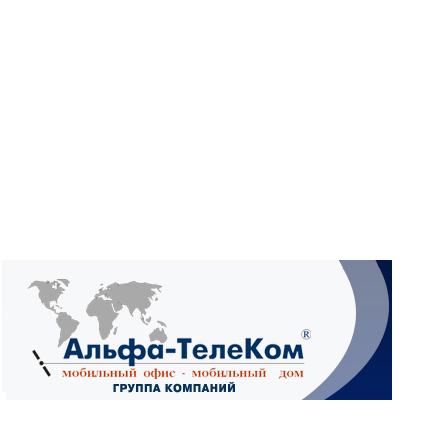
What
Wh
What
Ад
4А,