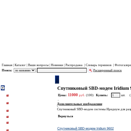
Хра
Пл
Главная
|
Каталог
|
Ваши вопросы
|
Новинки
|
Распродажа
|
Словарь терминов
|
Фотогалер
Поиск:
Расширенный поиск
Каталог
Система Иридиум (Iridium)
SBD модемы Ирид
Спутниковый SBD-модем Iridium 
Система Иридиум (Iridium)
Портативные телефоны и
11000
Цена:
руб.
(100)
Купить:
шт.
точка доступа Иридиум.
Спутниковые трекеры и
Дополнительные изображения
:
радиостаници Иридиум
Автомобильные и судовые
Спутниковый SBD-модем системы Иридиум для разр
терминалы Иридиум
Вернуться
SBD модемы Иридиум
Высокоскоростные
Ближайшие по цене товары данной группы
терминалы Iridium Certus
Спутниковый SBD-модем Iridium 9602
Допоборудование и