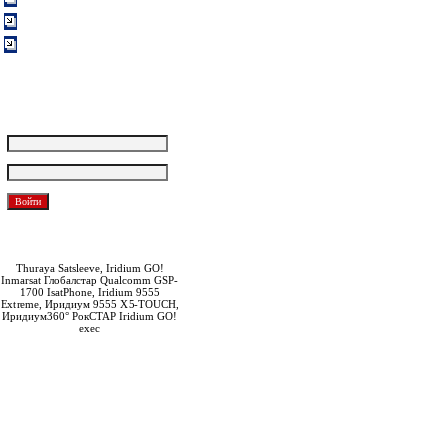
Вакансии
Обратная связь
Покупателям
Логин:
Пароль:
Забыли пароль?
Зарегистрироваться
Thuraya Satsleeve, Iridium GO!
Inmarsat Глобалстар Qualcomm GSP-
1700 IsatPhone, Iridium 9555
Extreme, Иридиум 9555 X5-TOUCH,
Иридиум360° РокСТАР Iridium GO!
exec