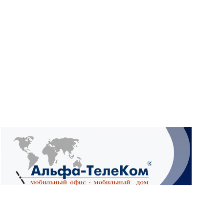
What
Wh
What
Ад
4А,