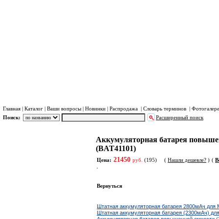
Хра
Пл
Главная
|
Каталог
|
Ваши вопросы
|
Новинки
|
Распродажа
|
Словарь терминов
|
Фотогалер
Поиск:
Расширенный поиск
Система Иридиум (Iridium)
Допоборудование и а
Каталог
Аккумуляторная батарея повышен
Система Иридиум (Iridium)
(BAT41101)
Портативные телефоны и точка
21450
доступа Иридиум.
Цена:
руб.
(195)
(
Нашли дешевле?
)
(
В
Спутниковые трекеры и
радиостаници Иридиум
Автомобильные и судовые
терминалы Иридиум
Вернуться
SBD модемы Иридиум
Высокоскоростные терминалы
Ближайшие по цене товары данной группы
Iridium Certus
Штатная аккумуляторная батарея 2800мАч для 
Допоборудование и аксессуары
Штатная аккумуляторная батарея (2300мАч) дл
Иридиум