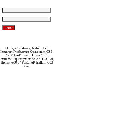
Логин:
Пароль:
Забыли пароль?
Зарегистрироваться
Thuraya Satsleeve, Iridium GO!
Inmarsat Глобалстар Qualcomm GSP-
1700 IsatPhone, Iridium 9555
Extreme, Иридиум 9555 X5-TOUCH,
Иридиум360° РокСТАР Iridium GO!
exec