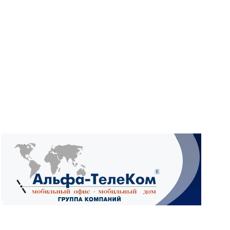
What
Wh
What
Ад
4А,