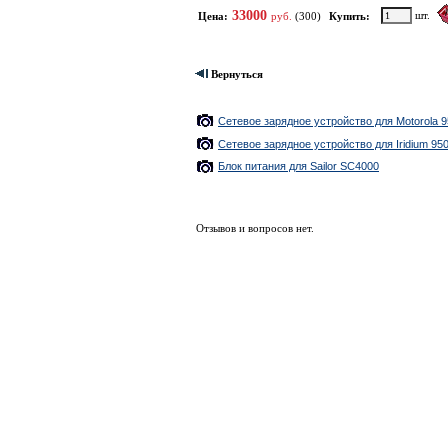
Портативные телефоны и точка
33000
шт.
Цена:
руб.
(300)
Купить:
доступа Иридиум.
Спутниковые трекеры и
радиостаници Иридиум
Автомобильные и судовые
Вернуться
терминалы Иридиум
SBD модемы Иридиум
Ближайшие по цене товары данной группы
Высокоскоростные терминалы
Iridium Certus
Сетевое зарядное устройство для Motorola 
Допоборудование и аксессуары
Иридиум
Сетевое зарядное устройство для Iridium 9505
SIM-карты Iridium
Блок питания для Sailor SC4000
СИМ-карты Iridium Certus
(Иридиум Сертус)
Тарифы Iridium GO! Exec
Система Турайя (Thuraya)
Отзывов и вопросов нет.
Система Инмарсат (Inmarsat)
Система Глобалстар (Globalstar)
Музей спутниковых терминалов,
телефонов и модемов
Спутниковые телефоны, модемы
и СИМ-карты в аренду.
Комиссионное оборудование
Ремонт спутниковых телефонов.
Запчасти.
Высокоскоростной спутниковый
интернет
Информация