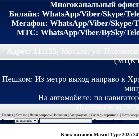
Многоканальный офисн
Билайн: WhatsApp/Viber/Skype/Tele
Мегафон: WhatsApp/Viber/Skype/T
МТС: WhatsApp/Viber/BySky/Tele
Адрес:
111123, Москва, ул. Плеханов
(МЦК и
Пешком: Из метро выход направо к Хр
мин
На автомобиле: по навигатор
Позвоните за 30 
Главная
|
Каталог
|
Ваши вопросы
|
Новинки
|
Распродажа
|
Словарь терминов
|
Фотогалер
Поиск:
Расширенный поиск
Система Иридиум (Iridium)
Допоборудование и а
Каталог
Блок питания Mascot Type 2025 24
Система Иридиум (Iridium)