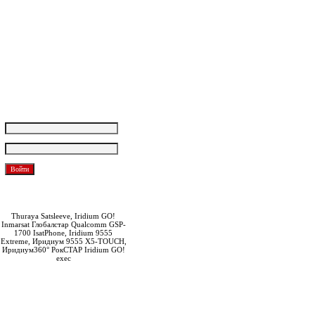
Оплата и доставка
О компании
Контакты:
Партнерская программа
Вакансии
Обратная связь
Покупателям
Логин:
Пароль:
Забыли пароль?
Зарегистрироваться
Thuraya Satsleeve, Iridium GO!
Inmarsat Глобалстар Qualcomm GSP-
1700 IsatPhone, Iridium 9555
Extreme, Иридиум 9555 X5-TOUCH,
Иридиум360° РокСТАР Iridium GO!
exec