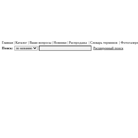
погибших" и 6 минут вд
На автомобиле: по нав
переулок . Позвоните за 
Главная
|
Каталог
|
Ваши вопросы
|
Новинки
|
Распродажа
|
Словарь терминов
|
Фотогалер
Поиск:
Расширенный поиск
Катал
Система
Порта
досту
Спутн
радио
Автом
терми
SBD 
Высок
Iridiu
Допоб
Ирид
SIM-к
СИМ-к
(Ирид
Тариф
Система
Система