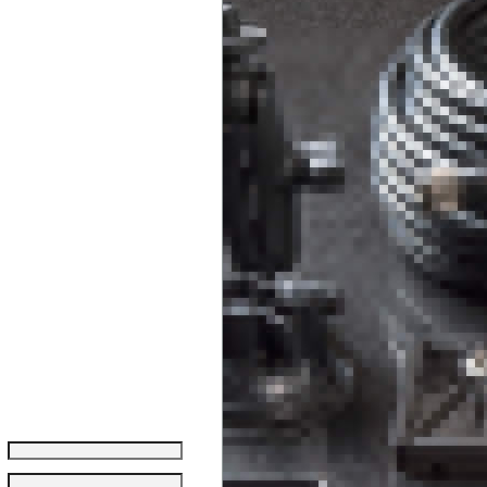
Система Турайя (Thuraya)
Система Инмарсат (Inmarsat)
Система Глобалстар (Globalstar)
Музей спутниковых терминалов,
телефонов и модемов
Спутниковые телефоны, модемы
и СИМ-карты в аренду.
Комиссионное оборудование
Ремонт спутниковых телефонов.
Запчасти.
Высокоскоростной спутниковый
интернет
Информация
Оплата и доставка
О компании
Контакты:
Партнерская программа
Вакансии
Обратная связь
Покупателям
Логин:
Пароль: