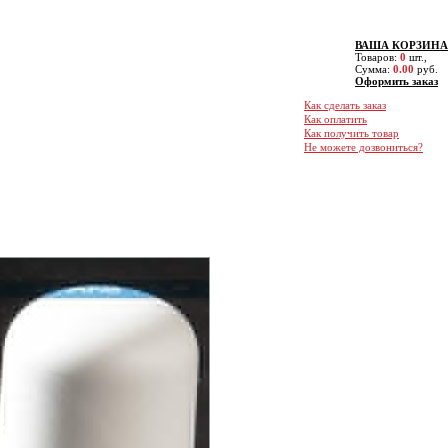
альный офисный телефон:
+7(495) 660-6666
er/Skype/Telegram/Signal:
+7(963) 640-6666
iber/Skype/Telegram/imo:
+7(926) 630-6666
ВАША КОРЗИНА
r/BySky/Telegram/Signal:
+7(916) 610-6666
Товаров:
0
шт.,
Сумма:
0.00
руб.
Email.:
4956606666@mail.ru
Оформить заказ
4-й этаж (МЦК или метро Шоссе Энтузиастов)
Пн. - Пт. 09:00-19:00
Как сделать заказ
бших" и 6 минут вдоль Владимирского пруда.
Как оплатить
Как получить товар
звоните за 30 минут, чтобы оформить пропуск
Не можете дозвониться?