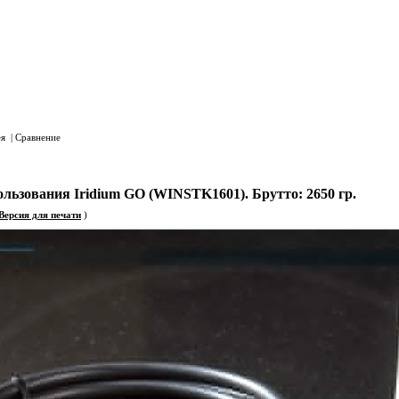
Многокан
Билайн: WhatsApp/Vib
Мегафон: WhatsApp/V
МТС: WhatsApp/Vibe
Адрес:
111123, Москва, ул. Плеханова, 4А, БЦ "Юникон", 1
Пешком: Из метро выход направо к Храму "Взыскание поги
На автомобиле: по навигатору 3-й Плехановский переулок . По
ея
|
Сравнение
ксессуары Иридиум
Оборудование использования телефона стационарно
льзования Iridium GO (WINSTK1601). Брутто: 2650 гр.
Версия для печати
)