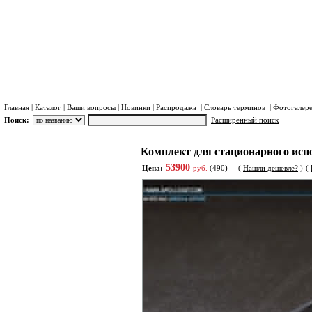
Главная
|
Каталог
|
Ваши вопросы
|
Новинки
|
Распродажа
|
Словарь терминов
|
Фотогалер
Поиск:
Расширенный поиск
Система Иридиум (Iridium)
Допоборудование и а
Каталог
Комплект для стационарного испо
Система Иридиум (Iridium)
53900
Цена:
руб.
(490)
(
Нашли дешевле?
)
(
Портативные телефоны и точка
доступа Иридиум.
Спутниковые трекеры и
радиостаници Иридиум
Автомобильные и судовые
терминалы Иридиум
SBD модемы Иридиум
Высокоскоростные терминалы
Iridium Certus
Допоборудование и аксессуары
Иридиум
SIM-карты Iridium
СИМ-карты Iridium Certus
(Иридиум Сертус)
Тарифы Iridium GO! Exec