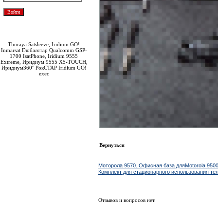
Забыли пароль?
Зарегистрироваться
Thuraya Satsleeve, Iridium GO!
Inmarsat Глобалстар Qualcomm GSP-
1700 IsatPhone, Iridium 9555
Extreme, Иридиум 9555 X5-TOUCH,
Иридиум360° РокСТАР Iridium GO!
exec
Вернуться
Ближайшие по цене товары данной группы
Моторола 9570. Офисная база дляMotorola 9500
Комплект для стационарного использования тел
Отзывов и вопросов нет.