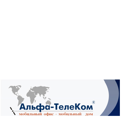
What
Wh
What
Ад
4А,