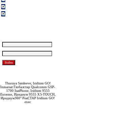
Вакансии
Обратная связь
Покупателям
Логин:
Пароль:
Забыли пароль?
Зарегистрироваться
Thuraya Satsleeve, Iridium GO!
Inmarsat Глобалстар Qualcomm GSP-
1700 IsatPhone, Iridium 9555
Extreme, Иридиум 9555 X5-TOUCH,
Иридиум360° РокСТАР Iridium GO!
exec