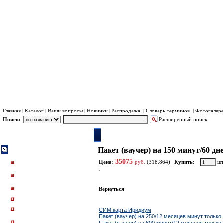
Хра
Пл
Главная
|
Каталог
|
Ваши вопросы
|
Новинки
|
Распродажа
|
Словарь терминов
|
Фотогалер
Поиск:
Расширенный поиск
Каталог
Система Иридиум (Iridium)
SIM-карты Iridium
Пакет (ваучер) на 150 минут/60 дн
Система Иридиум (Iridium)
Портативные телефоны и
35075
Цена:
руб.
(318.864)
Купить:
шт
точка доступа Иридиум.
Спутниковые трекеры и
радиостаници Иридиум
Автомобильные и судовые
Вернуться
терминалы Иридиум
SBD модемы Иридиум
Ближайшие по цене товары данной группы
Высокоскоростные
СИМ-карта Иридиум
терминалы Iridium Certus
Пакет (ваучер) на 250/12 месяцев минут только
Допоборудование и
Пакет (ваучер) на 600 минут/12 месяцев только