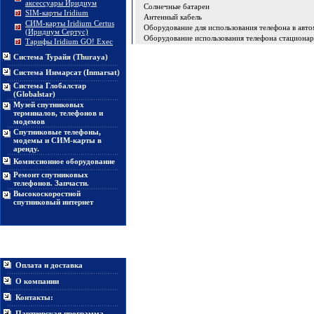
аксессуары Иридиум
Солнечные батареи
SIM-карты Iridium
Антенный кабель
СИМ-карты Iridium Certus
Оборудование для использования телефона в авто
(Иридиум Сертус)
Оборудование использования телефона стациона
Тарифы Iridium GO! Exec
Система Турайя (Thuraya)
Система Инмарсат (Inmarsat)
Система Глобалстар
(Globalstar)
Музей спутниковых
терминалов, телефонов и
модемов
Спутниковые телефоны,
модемы и СИМ-карты в
аренду.
Комиссионное оборудование
Ремонт спутниковых
телефонов. Запчасти.
Высокоскоростной
спутниковый интернет
Информация
Оплата и доставка
О компании
Контакты:
Партнерская программа