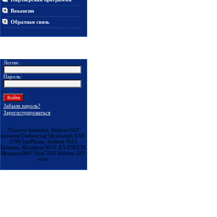
Вакансии
Обратная связь
Покупателям
Логин:
Пароль:
Забыли пароль?
Зарегистрироваться
Thuraya Satsleeve, Iridium GO!
Inmarsat Глобалстар Qualcomm GSP-
1700 IsatPhone, Iridium 9555
Extreme, Иридиум 9555 X5-TOUCH,
Иридиум360° РокСТАР Iridium GO!
exec