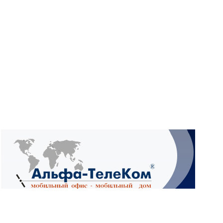
What
Wh
What
Ад
4А,