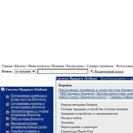
Хра
Пл
Главная
|
Каталог
|
Ваши вопросы
|
Новинки
|
Распродажа
|
Словарь терминов
|
Фотогалер
Поиск:
Расширенный поиск
Система Иридиум (Iridium)
Допоборудование и а
Каталог
Перейти:
Система Иридиум (Iridium)
Портативные телефоны и точка доступа Иридиу
|
SBD модемы Иридиум
|
Высокоскоростные терм
Портативные телефоны и
Iridium Certus (Иридиум Сертус)
|
Тарифы Iridiu
точка доступа Иридиум.
Спутниковые трекеры и
Аккумуляторные батареи
радиостаници Иридиум
Сетевые зарядные устройства и блоки питания
Автомобильные и судовые
Зарядные устройства от прикуривателя
терминалы Иридиум
Чехлы и кейсы
SBD модемы Иридиум
Антенны
Высокоскоростные
терминалы Iridium Certus
Переходники и адаптеры
Допоборудование и
Гарнитуры Hands-Free