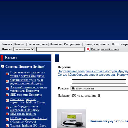
Главная
|
Каталог
|
Ваши вопросы
|
Новинки
|
Распродажа
|
Словарь терминов
|
Фотогалер
Поиск:
Расширенный поиск
Каталог
Система Иридиум (Iridium)
Система Иридиум (Iridium)
Перейти:
Портативные телефоны и точка доступа Ириди
Портативные телефоны и
Certus
|
Допоборудование и аксессуары Ириди
точка доступа Иридиум.
Спутниковые трекеры и
Поиск:
радиостаници Иридиум
Автомобильные и судовые
Раздел:
терминалы Иридиум
SBD модемы Иридиум
Найдено:
153
тов., страниц:
11
Высокоскоростные
Фото
терминалы Iridium Certus
Допоборудование и
аксессуары Иридиум
SIM-карты Iridium
СИМ-карты Iridium Certus
Штатная аккумуляторная
(Иридиум Сертус)
Тарифы Iridium GO! Exec