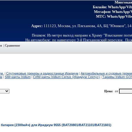
Многокан
Билайн: WhatsApp/Vib
Мегафон: WhatsApp/V
МТС: WhatsApp/Vibe
Адрес:
111123, Москва, ул. Плеханова, 4А, БЦ "Юникон", 1
Пешком: Из метро выход направо к Храму "Взыскание поги
На автомобиле: по навигатору 3-й Плехановский переулок . По
ея
|
Сравнение
ум.
|
Спутниковые трекеры и радиостаници Иридиум
|
Автомобильные и судовые терм
ум
|
SIM-карты Iridium
|
СИМ-карты Iridium Certus (Иридиум Сертус)
|
Тарифы Iridium GO!
Цена:
от
Наименование
 батарея (2300мАч) для Иридиум 9555 (BAT20801/BAT21101/BAT21601)