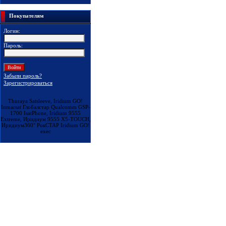
Покупателям
Логин:
Пароль:
Забыли пароль?
Зарегистрироваться
Thuraya Satsleeve, Iridium GO!
Inmarsat Глобалстар Qualcomm GSP-
1700 IsatPhone, Iridium 9555
Extreme, Иридиум 9555 X5-TOUCH,
Иридиум360° РокСТАР Iridium GO!
exec