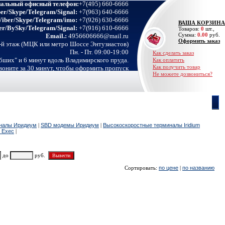
альный офисный телефон:
+7(495) 660-6666
er/Skype/Telegram/Signal:
+7(963) 640-6666
iber/Skype/Telegram/imo:
+7(926) 630-6666
ВАША КОРЗИНА
r/BySky/Telegram/Signal:
+7(916) 610-6666
Товаров:
0
шт.,
Сумма:
0.00
руб.
Email.:
4956606666@mail.ru
Оформить заказ
4-й этаж (МЦК или метро Шоссе Энтузиастов)
Пн. - Пт. 09:00-19:00
Как сделать заказ
бших" и 6 минут вдоль Владимирского пруда.
Как оплатить
Как получить товар
звоните за 30 минут, чтобы оформить пропуск
Не можете дозвониться?
иналы Иридиум
|
SBD модемы Иридиум
|
Высокоскоростные терминалы Iridium
 Exec
|
до
руб.
Сортировать:
по цене
|
по названию
Цена
Купить